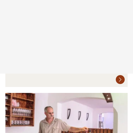
Winzerhof Pirkner
Marktstraße 25
2224 Obersulz