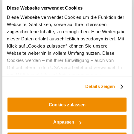
Diese Webseite verwendet Cookies
Diese Webseite verwendet Cookies um die Funktion der
Weingut Dürnberg
Webseite, Statistiken, sowie auf Ihre Interessen
Neuer Weg 284
2162 Falkenstein
zugeschnittene Inhalte, zu ermöglichen. Eine Weitergabe
dieser Daten erfolgt ausschließlich pseudonymisiert. Mit
Klick auf „Cookies zulassen“ können Sie unsere
Webseite weiterhin in vollem Umfang nutzen. Diese
Cookies werden – mit Ihrer Einwilligung – auch von
Drittanbietern in den USA verarbeitet und verwendet. In
den USA besteht derzeit kein angemessenes
Datenschutzniveau, und es ist nicht ausgeschlossen,
Details zeigen
dass staatliche Sicherheitsbehörden entsprechende
Anordnungen gegenüber den Drittanbietern (Google und
Meta Platforms, Inc.) treffen, um Zugriff zu Daten zu
Cookies zulassen
Kontroll- und Überwachungszwecken zu erhalten.
Dagegen gibt es keine wirksamen Rechtsbehelfe und
Anpassen
Rechtsschutzmöglichkeiten. Zudem werden von den
Weingut Frank
USA keine geeigneten Garantien für den Schutz