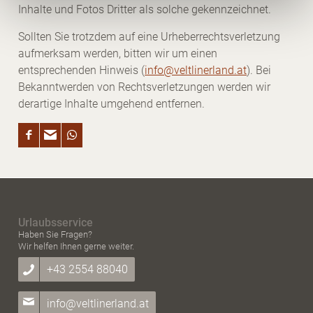
Inhalte und Fotos Dritter als solche gekennzeichnet.
wie Browser, Internetanbieter, Endgerät und
Bildschirmauflösung an Google bzw. Meta weiter.
Sollten Sie trotzdem auf eine Urheberrechtsverletzung
Weitere Details betreffend Cookies und einer möglichen
aufmerksam werden, bitten wir um einen
späteren Deaktivierung finden Sie in unserer
entsprechenden Hinweis (
info@veltlinerland.at
). Bei
Datenschutzerklärung
.
Bekanntwerden von Rechtsverletzungen werden wir
derartige Inhalte umgehend entfernen.
Urlaubsservice
Haben Sie Fragen?
Wir helfen Ihnen gerne weiter.
+43 2554 88040
info@veltlinerland.at