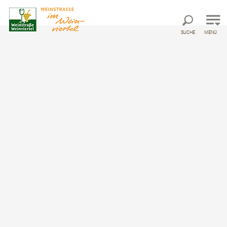
Direkt zur Hauptnavigation
Direkt zur Volltextsuche
Direkt zum Inhalt
SUCHE
MENÜ
Startseite
Metanavi Header
Prospektbestellung
Prospektbestellung
Ergebnisse filtern
kostenlos!