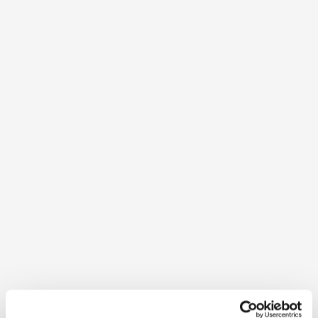
Weinstraße Veltlinerland | Heurige
& Tipps für Genießer:innen 2026
Die besten Adressen zum Essen, Trinken &
Schlafen | inkl. Heurigenkalender, Weinfeste und
Kellergassenführungen