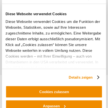
Weinstraße Weinviertel |
Prost.Mahlzeit! Wein.Genuss
Diese Webseite verwendet Cookies
2026
Diese Webseite verwendet Cookies um die Funktion der
Die besten Termine 2026: Weinfeste, Kulinarien,
offene Keller, Picknick im Weinviertel, In die Grean
Webseite, Statistiken, sowie auf Ihre Interessen
gehen, Sommerkeller und mehr!
zugeschnittene Inhalte, zu ermöglichen. Eine Weitergabe
dieser Daten erfolgt ausschließlich pseudonymisiert. Mit
Klick auf „Cookies zulassen“ können Sie unsere
Webseite weiterhin in vollem Umfang nutzen. Diese
Cookies werden – mit Ihrer Einwilligung – auch von
Drittanbietern in den USA verarbeitet und verwendet. In
den USA besteht derzeit kein angemessenes
Datenschutzniveau, und es ist nicht ausgeschlossen,
Details zeigen
dass staatliche Sicherheitsbehörden entsprechende
Anordnungen gegenüber den Drittanbietern (Google und
Meta Platforms, Inc.) treffen, um Zugriff zu Daten zu
Cookies zulassen
Kontroll- und Überwachungszwecken zu erhalten.
Weinstraße Veltlinerland Erlebnis-
Dagegen gibt es keine wirksamen Rechtsbehelfe und
Karte
Anpassen